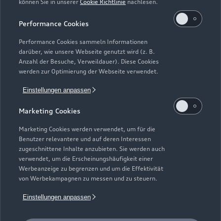
können Sie in unserer
Cookie Richtlinie
nachlesen.
Kaufen & leasen
Alle Modelle
Performance Cookies
Modelle vergleichen
Service & Zubehör
Performance Cookies sammeln Informationen
Neuwagensuche
darüber, wie unsere Webseite genutzt wird (z. B.
Elektromodelle
Anzahl der Besuche, Verweildauer). Diese Cookies
Gebrauchtwagensuche
Support
werden zur Optimierung der Webseite verwendet.
Saisonale Angebote
Plug-in-Hybride
Gebrauchtwagen
Einstellungen anpassen
Audi Services
Über Audi
Kundenservice
Finanzierung
Marketing Cookies
Garantie
Händlersuche
Aktionen & Angebote
Unternehmen
Marketing Cookies werden verwendet, um für die
Audi digital services
Benutzer relevantere und auf deren Interessen
Audi Code
Geschäftskunden
Karriere
zugeschnittene Inhalte anzubieten. Sie werden auch
myAudi
verwendet, um die Erscheinungshäufigkeit einer
Häufige Fragen (FAQ)
Investor Relations
Werbeanzeige zu begrenzen und um die Effektivität
© 2026 AUDI AG. Alle Rechte vorbehalten
von Werbekampagnen zu messen und zu steuern.
Audi Online Beratung
Presse & Media Center
Impressum
Rechtliches
Hinweisgebersystem
Einstellungen anpassen
Online-Terminvereinbarung
Datenschutz
Datenschutzinformation
Cookie-Einstellungen
Servicekontakt